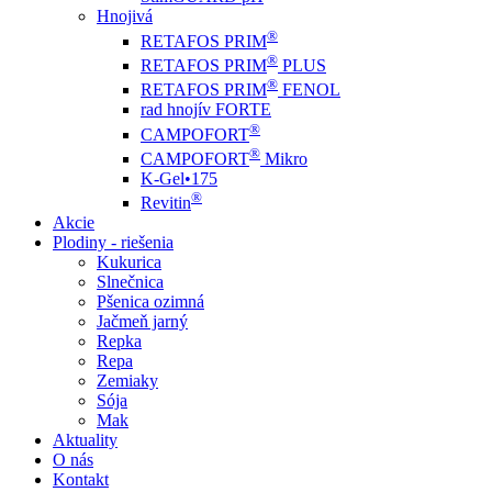
Hnojivá
®
RETAFOS PRIM
®
RETAFOS PRIM
PLUS
®
RETAFOS PRIM
FENOL
rad hnojív FORTE
®
CAMPOFORT
®
CAMPOFORT
Mikro
K-Gel•175
®
Revitin
Akcie
Plodiny - riešenia
Kukurica
Slnečnica
Pšenica ozimná
Jačmeň jarný
Repka
Repa
Zemiaky
Sója
Mak
Aktuality
O nás
Kontakt