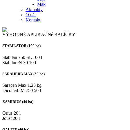
Mak
Aktuality
O nás
Kontakt
VÝHODNÉ APLIKAČNé BALÍČKY
STABILATOR (100 ha)
Stabilan 750 SL
100 l
StabilureN 30
10 l
SARAHERB MAX (50 ha)
Saracen Max
1,25 kg
Dicoherb M 750
50 l
ZAMIRIUS (40 ha)
Orius
20 l
Joust
20 l
QALITY (40 ha)