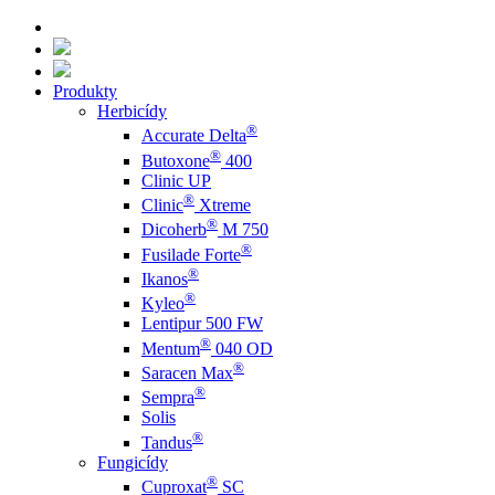
Produkty
Herbicídy
®
Accurate Delta
®
Butoxone
400
Clinic UP
®
Clinic
Xtreme
®
Dicoherb
M 750
®
Fusilade Forte
®
Ikanos
®
Kyleo
Lentipur 500 FW
®
Mentum
040 OD
®
Saracen Max
®
Sempra
Solis
®
Tandus
Fungicídy
®
Cuproxat
SC