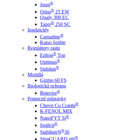
®
Joust
®
Orius
25 EW
Qualy 300 EC
®
Tazer
250 SC
Insekticídy
®
Carnadine
Kaiso Sorbie
Regulátory rastu
®
Ephon
Top
®
Optimus
®
Stabilan
Moridlá
Gizmo 60 FS
Biologická ochrana
®
Botector
Pomocné prípravky
®
Chevri Cu Combi
K-FENOL MIX
®
NanoFYT Si
®
Sealicit
®
StabilureN
30
®
StimGUARD pH