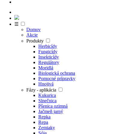
☰
Domov
Akcie
Produkty
Herbicídy
Fungicídy
Insekticídy
Regulátory
Moridlá
Biologická ochrana
Pomocné prípravky
Hnojivá
Fázy - aplikácia
Kukurica
Slnečnica
Pšenica ozimná
Jačmeň jarný
Repka
Repa
Zemiaky
Sója