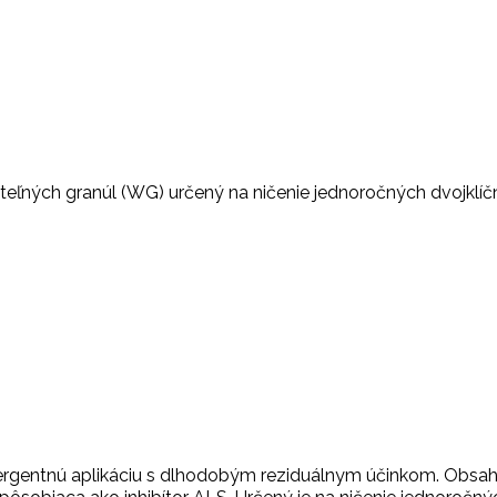
ľných granúl (WG) určený na ničenie jednoročných dvojklíčn
rgentnú aplikáciu s dlhodobým reziduálnym účinkom. Obsahuje 