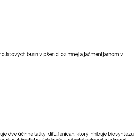
olistových burín v pšenici ozimnej a jačmeni jarnom v
dve účinné látky: diflufenican, ktorý inhibuje biosyntézu