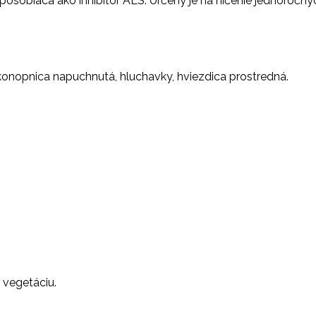
ôsobiaca ako inhibítor ALS. Určený je na ničenie jednoročnýc
, konopnica napuchnutá, hluchavky, hviezdica prostredná.
 vegetáciu.