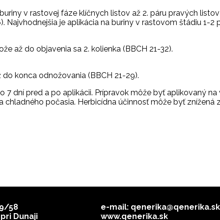
buriny v rastovej fáze klíčnych listov až 2. páru pravých lis
. Najvhodnejšia je aplikácia na buriny v rastovom štádiu 1-2 
nože až do objavenia sa 2. kolienka (BBCH 21-32).
 až do konca odnožovania (BBCH 21-29).
 do 7 dní pred a po aplikácii. Prípravok môže byť aplikovan
za chladného počasia. Herbicídna účinnosť môže byť znížená 
9/58
e-mail: qenerika@qenerika.sk
pri Dunaji
www.qenerika.sk