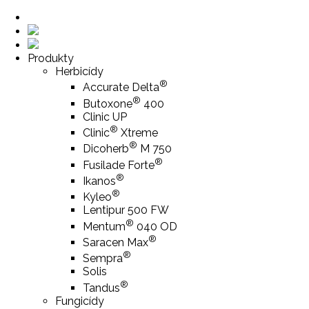
Produkty
Herbicídy
®
Accurate Delta
®
Butoxone
400
Clinic UP
®
Clinic
Xtreme
®
Dicoherb
M 750
®
Fusilade Forte
®
Ikanos
®
Kyleo
Lentipur 500 FW
®
Mentum
040 OD
®
Saracen Max
®
Sempra
Solis
®
Tandus
Fungicídy