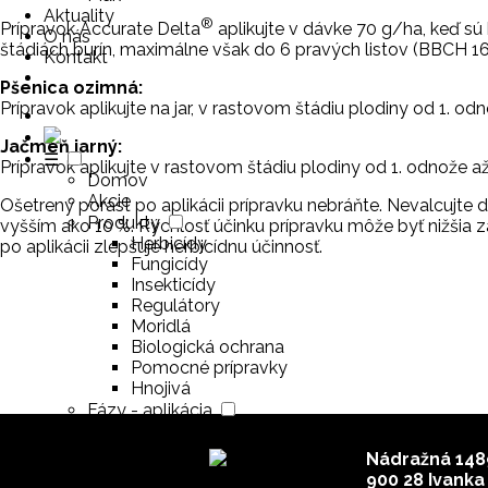
Aktuality
®
Prípravok Accurate Delta
aplikujte v dávke 70 g/ha, keď sú 
O nás
štádiách burín, maximálne však do 6 pravých listov (BBCH 16)
Kontakt
Pšenica ozimná:
Prípravok aplikujte na jar, v rastovom štádiu plodiny od 1. od
Jačmeň jarný:
☰
Prípravok aplikujte v rastovom štádiu plodiny od 1. odnože
Domov
Akcie
Ošetrený porast po aplikácii prípravku nebráňte. Nevalcujte
Produkty
vyšším ako 10 %. Rýchlosť účinku prípravku môže byť nižšia 
Herbicídy
po aplikácii zlepšuje herbicídnu účinnosť.
Fungicídy
Insekticídy
Regulátory
Moridlá
Biologická ochrana
Pomocné prípravky
Hnojivá
Fázy - aplikácia
Kukurica
Slnečnica
Nádražná 148
Pšenica ozimná
900 28 Ivanka 