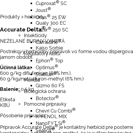
®
Cuproxat
SC
®
Joust
®
Produkty
>
herbicídy
Orius
25 EW
Qualy 300 EC
®
®
Accurate Delta
Tazer
250 SC
Insekticídy
®
NEŽELANÉ BURINY VYMETÁ
Carnadine
Kaiso Sorbie
Postrekový herbicídny prípravok vo forme vodou dispergovate
Regulátory rastu
jarnom období.
®
Ephon
Top
®
Optimus
Účinná látka:
®
600 g/kg diflufenican (60% hm.),
Stabilan
60 g/kg metsulfuron-methyl (6% hm.)
Moridlá
Gizmo 60 FS
Balenie:
0,5 kg
Biologická ochrana
®
Botector
Etiketa
Pomocné prípravky
KBÚ
®
Chevri Cu Combi
Pôsobenie prípravku
K-FENOL MIX
®
NanoFYT Si
®
Prípravok Accurate Delta
je kontaktný herbicíd pre posteme
®
Sealicit