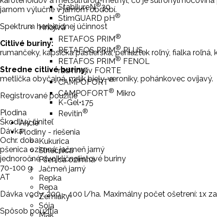
karotenoidov a metsulfuron-methyl, čo je sulfonylmočovina p
®
StabilureN
30
jarnom výlučne v jarnom období.
®
StimGUARD pH
Spektrum herbicídnej účinnost
Hnojivá
®
RETAFOS PRIM
Citlivé buriny:
®
RETAFOS PRIM
PLUS
rumančeky, kapsička pastierska, peniažtek roľný, fialka roľná
®
RETAFOS PRIM
FENOL
Stredne citlivé buriny:
rad hnojív FORTE
metlička obyčajná, mrlík biely, veroniky, pohánkovec ovíjavý.
®
CAMPOFORT
®
CAMPOFORT
Mikro
Registrované použitie
K-Gel•175
®
Plodina
Revitin
Škodlivý činiteľ
Akcie
Dávka
Plodiny - riešenia
Ochr. doba
Kukurica
pšenica ozimná, jačmeň jarný
Slnečnica
jednoročné dvojklíčnolistové buriny
Pšenica ozimná
70-100 g
Jačmeň jarný
AT
Repka
Repa
Dávka vody: 200 - 400 l/ha. Maximálny počet ošetrení: 1x za
Zemiaky
Sója
Spôsob použitia
Mak